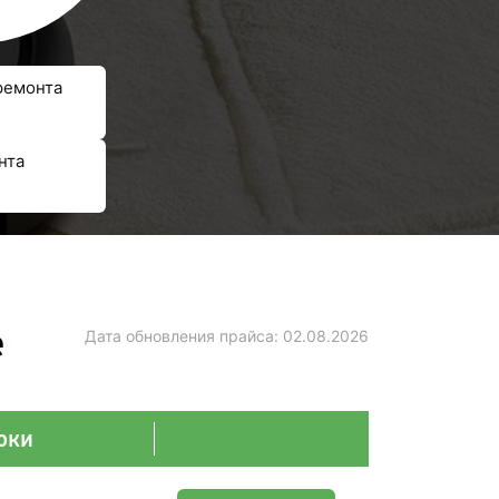
ремонта
нта
е
Дата обновления прайса:
02.08.2026
оки