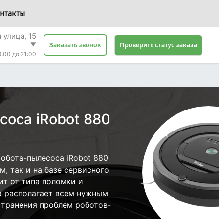
нтакты
 улица, 15
▼
Проверить статус заказа
Заказать звонок
9:00 до 21:00
соса iRobot 880
обота-пылесоса iRobot 880
, так и на базе сервисного
ит от типа поломки и
р располагает всем нужным
странения проблем роботов-