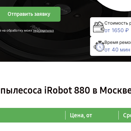
Отправить заявку
Стоимость 
от 1650 ₽
е на обработку моих
персональных
Время ремо
от 40 мин
пылесоса iRobot 880 в Москв
Цена, от
Ср