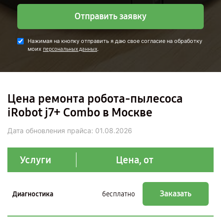
Отправить заявку
Нажимая на кнопку отправить я даю свое согласие на обработку
моих
.
персональных данных
Цена ремонта робота-пылесоса
iRobot j7+ Combo в Москве
Дата обновления прайса:
01.08.2026
Услуги
Цена, от
Заказать
Диагностика
бесплатно